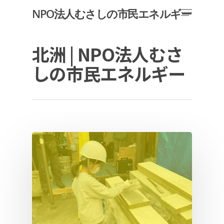
NPO法人むさしの市民エネルギー
北洲 | NPO法人むさ
Hit enter to search or ESC to close
しの市民エネルギー